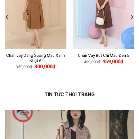
Chân váy Dáng Suông Màu Xanh
Chân Váy Bút Chì Màu Đen 5
Nhạt 6
459,000
₫
499,000
₫
300,000
₫
359,000
₫
TIN TỨC THỜI TRANG